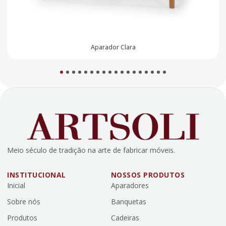
r Clara
Aparado
1
2
3
4
5
6
7
8
9
10
11
12
13
14
15
16
17
18
Meio século de tradição na arte de fabricar móveis.
INSTITUCIONAL
NOSSOS PRODUTOS
Inicial
Aparadores
Sobre nós
Banquetas
Produtos
Cadeiras