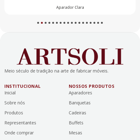
Aparador Luna
1
2
3
4
5
6
7
8
9
10
11
12
13
14
15
16
17
18
Meio século de tradição na arte de fabricar móveis.
INSTITUCIONAL
NOSSOS PRODUTOS
Inicial
Aparadores
Sobre nós
Banquetas
Produtos
Cadeiras
Representantes
Buffets
Onde comprar
Mesas