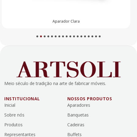
Aparador Luna
1
2
3
4
5
6
7
8
9
10
11
12
13
14
15
16
17
18
Meio século de tradição na arte de fabricar móveis.
INSTITUCIONAL
NOSSOS PRODUTOS
Inicial
Aparadores
Sobre nós
Banquetas
Produtos
Cadeiras
Representantes
Buffets