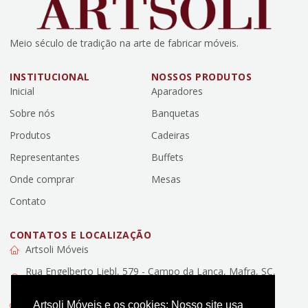
Meio século de tradição na arte de fabricar móveis.
INSTITUCIONAL
NOSSOS PRODUTOS
Inicial
Aparadores
Sobre nós
Banquetas
Produtos
Cadeiras
Representantes
Buffets
Onde comprar
Mesas
Contato
CONTATOS E LOCALIZAÇÃO
Artsoli Móveis
Rua Engelberto Liebl, 579 - Campo da Lança, Mafra, SC,
89307-100
Artsoli Móveis e os cookies: Nosso site usa
(47) 3643-0046