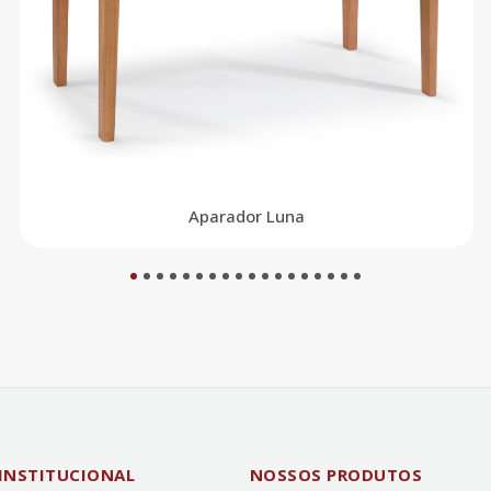
Aparador Luna
1
2
3
4
5
6
7
8
9
10
11
12
13
14
15
16
17
18
INSTITUCIONAL
NOSSOS PRODUTOS